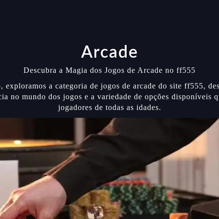
Arcade
Descubra a Magia dos Jogos de Arcade no ff555
o, exploramos a categoria de jogos de arcade do site ff555, de
ia no mundo dos jogos e a variedade de opções disponíveis 
jogadores de todas as idades.