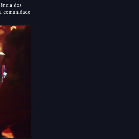
iência dos
ma comunidade