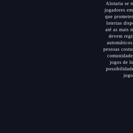
Alotaria se 
jogadores em
que prometem
loterias dis
até as mais 
devem regis
automáticos.
pessoas costu
comunidade 
jogos de l
possibilidad
jogo