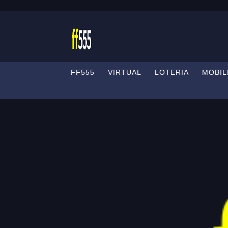
FF555
VIRTUAL
LOTERIA
MOBIL