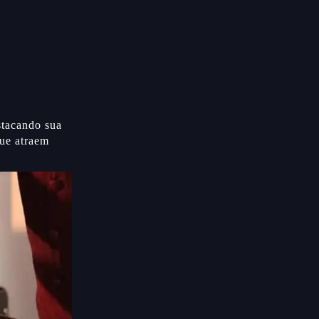
stacando sua
que atraem