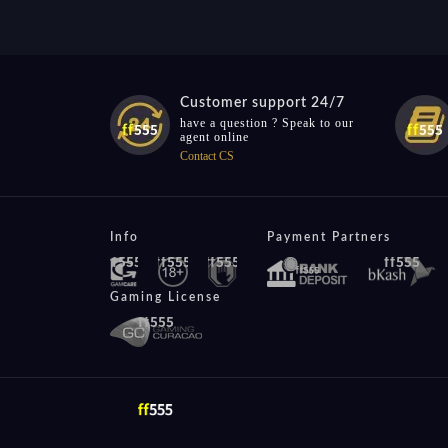
Customer support 24/7
have a question ? Speak to our
agent online
Contact CS
Info
Payment Partners
Gaming License