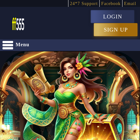
24*7 Support
Facebook
Email
LOGIN
SIGN UP
Menu