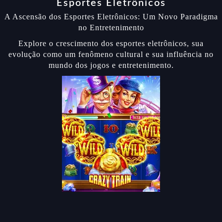
Esportes Eletrônicos
A Ascensão dos Esportes Eletrônicos: Um Novo Paradigma
no Entretenimento
Explore o crescimento dos esportes eletrônicos, sua
evolução como um fenômeno cultural e sua influência no
mundo dos jogos e entretenimento.