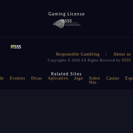
Gaming License
Responsible Gambling
About us
Copyrights © 2026 All Rights Reserved by
ff555
Related Sites
de
Eventos
Dicas
Aplicativo
Jogo
Sobre
Casino
Esp
Nós