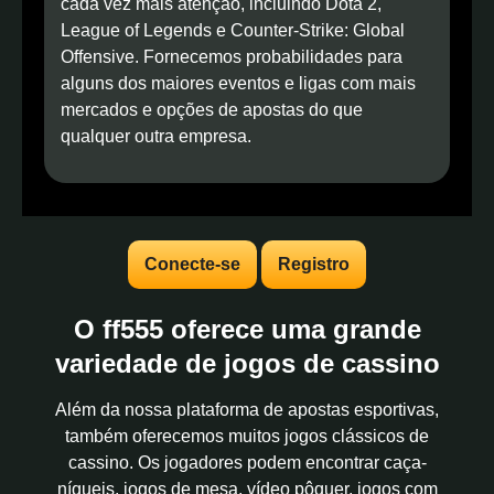
cada vez mais atenção, incluindo Dota 2,
League of Legends e Counter-Strike: Global
Offensive. Fornecemos probabilidades para
alguns dos maiores eventos e ligas com mais
mercados e opções de apostas do que
qualquer outra empresa.
Conecte-se
Registro
O ff555 oferece uma grande
variedade de jogos de cassino
Além da nossa plataforma de apostas esportivas,
também oferecemos muitos jogos clássicos de
cassino. Os jogadores podem encontrar caça-
níqueis, jogos de mesa, vídeo pôquer, jogos com