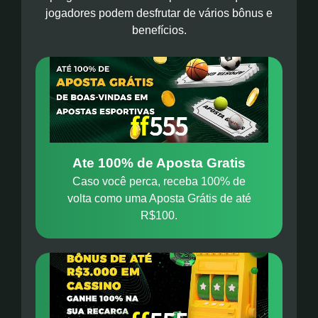
jogadores podem desfrutar de vários bônus e
benefícios.
Ate 100% de Aposta Gratis
Caso você perca, receba 100% de
volta como uma Aposta Grátis de até
R$100.