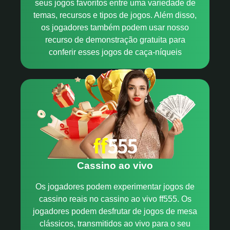
seus jogos favoritos entre uma variedade de
temas, recursos e tipos de jogos. Além disso,
os jogadores também podem usar nosso
recurso de demonstração gratuita para
conferir esses jogos de caça-níqueis
Cassino ao vivo
Os jogadores podem experimentar jogos de
cassino reais no cassino ao vivo ff555. Os
jogadores podem desfrutar de jogos de mesa
clássicos, transmitidos ao vivo para o seu