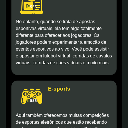
No entanto, quando se trata de apostas
esportivas virtuais, ela tem algo totalmente
diferente para oferecer aos jogadores. Os
jogadores podem experimentar a emoção de
eventos esportivos ao vivo. Você pode assistir
e apostar em futebol virtual, corridas de cavalos
virtuais, corridas de cães virtuais e muito mais.
E-sports
Aqui também oferecemos muitas competições
de esportes eletrônicos que estão recebendo