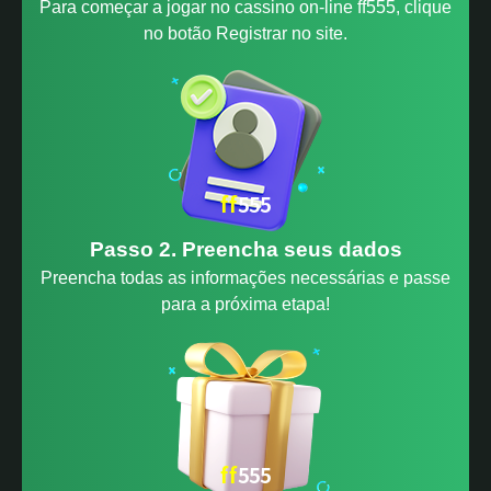
Para começar a jogar no cassino on-line ff555, clique
no botão Registrar no site.
Passo 2. Preencha seus dados
Preencha todas as informações necessárias e passe
para a próxima etapa!