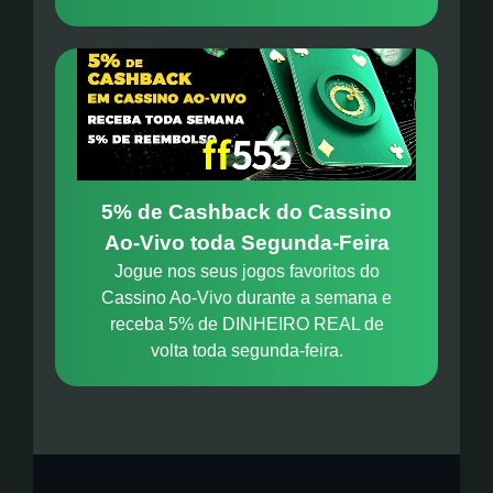
5% de Cashback do Cassino
Ao-Vivo toda Segunda-Feira
Jogue nos seus jogos favoritos do
Cassino Ao-Vivo durante a semana e
receba 5% de DINHEIRO REAL de
volta toda segunda-feira.