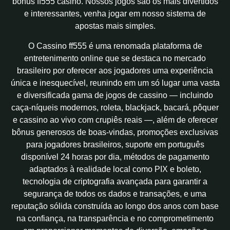
bônus ff555 casino. Nossos jogos são os mais divertidos
e interessantes, venha jogar em nosso sistema de
apostas mais simples.
O Cassino ff555 é uma renomada plataforma de
entretenimento online que se destaca no mercado
brasileiro por oferecer aos jogadores uma experiência
única e inesquecível, reunindo em um só lugar uma vasta
e diversificada gama de jogos de cassino — incluindo
caça-níqueis modernos, roleta, blackjack, bacará, pôquer
e cassino ao vivo com crupiês reais —, além de oferecer
bônus generosos de boas-vindas, promoções exclusivas
para jogadores brasileiros, suporte em português
disponível 24 horas por dia, métodos de pagamento
adaptados à realidade local como PIX e boleto,
tecnologia de criptografia avançada para garantir a
segurança de todos os dados e transações, e uma
reputação sólida construída ao longo dos anos com base
na confiança, na transparência e no comprometimento